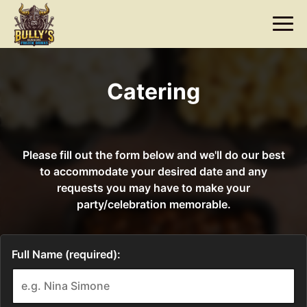
Togg
navi